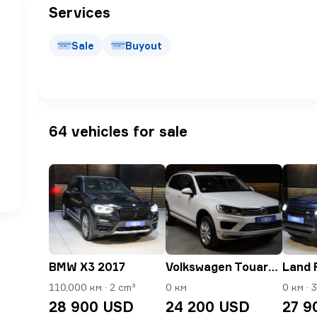
Services
Sale
Buyout
64 vehicles for sale
BMW X3 2017
Volkswagen Touareg 2016
110,000 км · 2 cm³
0 км
0 км ·
28 900 USD
24 200 USD
27 9