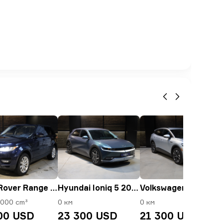
Land Rover Range Rover Sport 2015
Hyundai Ioniq 5 2022
Volkswagen ID.4 2021
 3000 cm³
0 км
0 км
00 USD
23 300 USD
21 300 USD