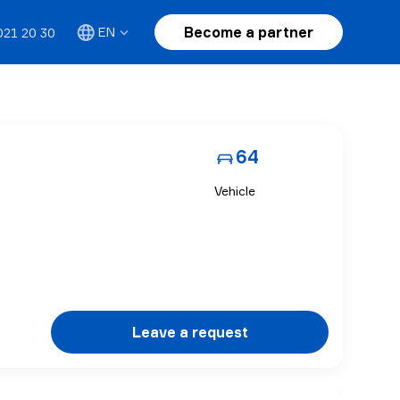
Become a partner
EN
021 20 30
64
Vehicle
Leave a request