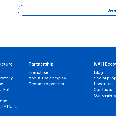
View
ucture
Partnership
WAH Ecos
Franchise
Blog
oratory
About the complex
Social proj
se
Become a partner
Locations
arket
Contacts
Our dealer
zone
al Affairs