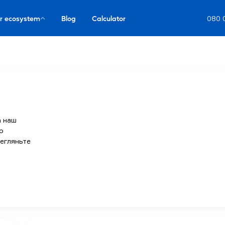
r ecosystem
Blog
Calculator
080 
а наш
о
регляньте