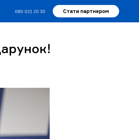
Стати партнером
080 021 20 30
дарунок!