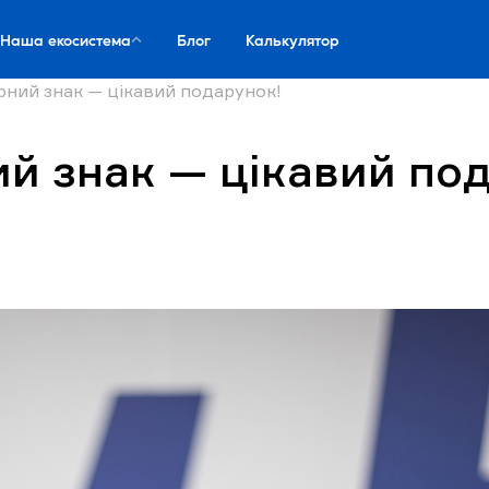
Наша екосистема
Блог
Калькулятор
ний знак — цікавий подарунок!
й знак — цікавий по