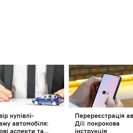
ір купівлі-
Перереєстрація ав
ажу автомобіля:
Дії: покрокова
ові аспекти та
інструкція