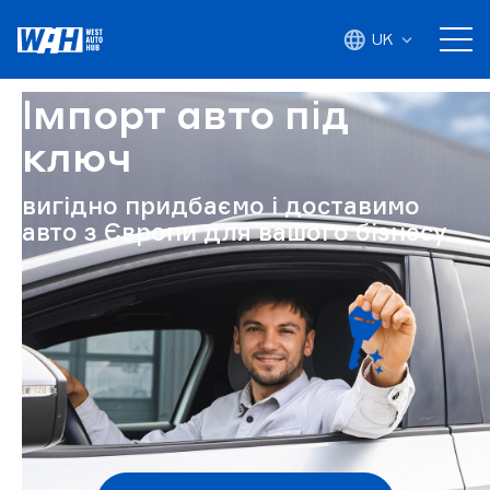
UK
Імпорт авто під
ключ
вигідно придбаємо і доставимо
авто з Європи для вашого бізнесу