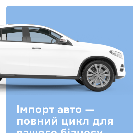
Імпорт авто —
повний цикл для
вашого бізнесу