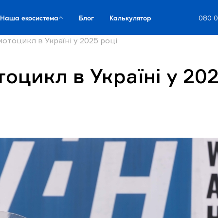
Наша екосистема
Блог
Калькулятор
080 0
отоцикл в Україні у 2025 році
оцикл в Україні у 202