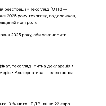
я реєстрації • Техогляд (ОТК) —
рвня 2025 року техогляд подорожчав,
окращений контроль
рвня 2025 року, аби зекономити
фікат, техогляд, митна декларація •
омерів • Альтернатива — електронна
ьга: 0 % мита і ПДВ, лише 22 євро