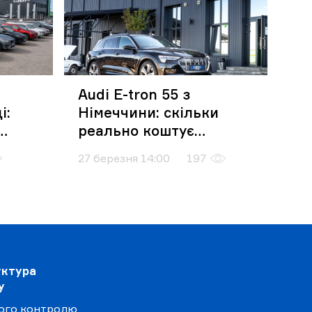
Audi E-tron 55 з
і:
Німеччини: скільки
реально коштує
електромобіль «під
27 березня 14:00
197
ключ» у 2026 році
уктура
у
ого контролю