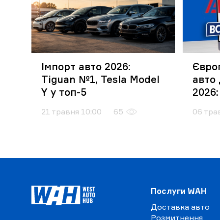
Імпорт авто 2026:
Євро
Tiguan №1, Tesla Model
авто 
Y у топ-5
2026:
дост
21 травня 10:00
65
06 тра
Послуги WAH
Доставка авто
Розмитнення