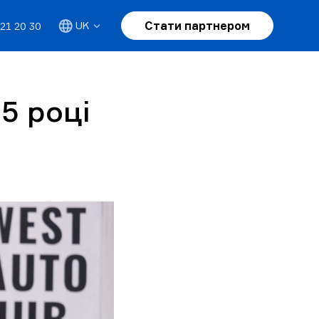
Стати партнером
UK
21 20 30
5 році