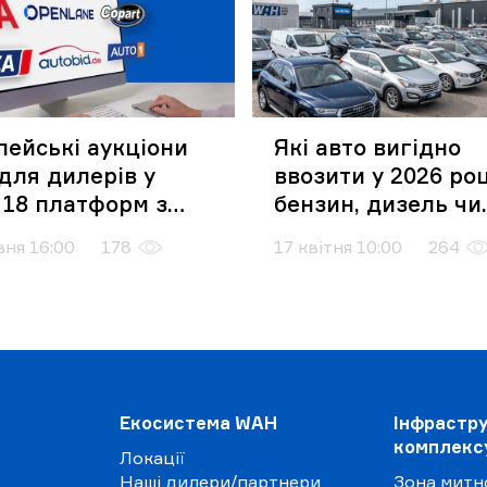
пейські аукціони
Які авто вигідно
для дилерів у
ввозити у 2026 роц
 18 платформ з
бензин, дизель чи
упом через WAH
електро
вня 16:00
178
17 квітня 10:00
264
Екосистема WAH
Інфрастр
комплекс
Локації
Наші дилери/партнери
Зона митн