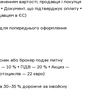
наченням вартості, продавця і покупця
 • Документ, що підтверджує оплату •
авцем в ЄС)
у для попереднього оформлення
асник або брокер подає митну
 — 10 % • ПДВ — 20 % • Акциз —
отоциклів — 22 євро)
а 30–35 % дорожче за інвойсну