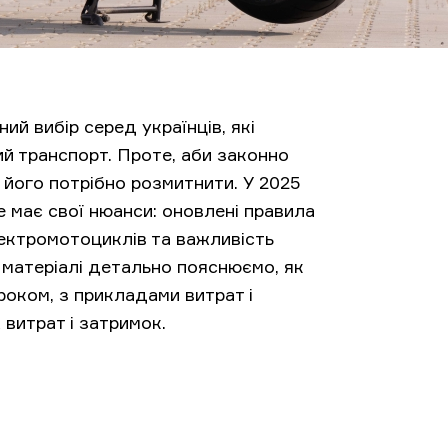
й вибір серед українців, які
ий транспорт. Проте, аби законно
 його потрібно розмитнити. У 2025
 має свої нюанси: оновлені правила
лектромотоциклів та важливість
 матеріалі детально пояснюємо, як
роком, з прикладами витрат і
витрат і затримок.