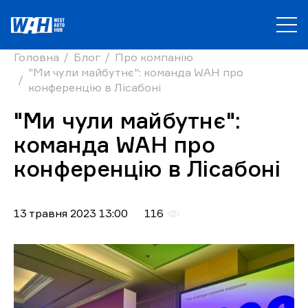
Головна
Блог
Про компанію
"Ми чули майбутнє": команда WAH про
конференцію в Лісабоні
"Ми чули майбутнє":
команда WAH про
конференцію в Лісабоні
13 травня 2023 13:00
116