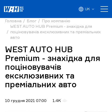
UK
Головна
Блог
Про компанію
WEST AUTO HUB Premium - знахідка для
поціновувачів ексклюзивних та преміальних
авто
WEST AUTO HUB
Premium - знахідка для
поціновувачів
ексклюзивних та
преміальних авто
10 грудня 2021 07:00
1.4K