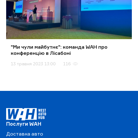
"Ми чули майбутнє": команда WAH про
конференцію в Лісабоні
13 травня 2023 13:00
116
Послуги WAH
Доставка авто