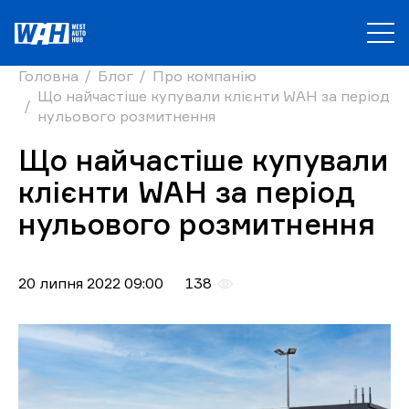
Головна
Блог
Про компанію
Що найчастіше купували клієнти WAH за період
нульового розмитнення
Що найчастіше купували
клієнти WAH за період
нульового розмитнення
20 липня 2022 09:00
138