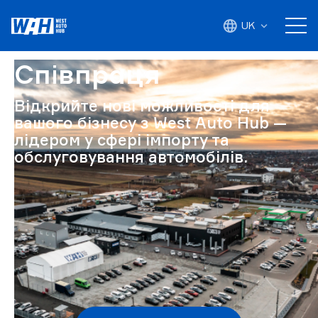
UK
Співпраця
Відкрийте нові можливості для
вашого бізнесу з West Auto Hub —
лідером у сфері імпорту та
обслуговування автомобілів.